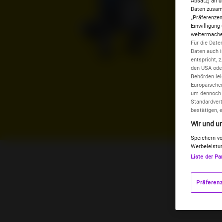
Absatz) an u
Daten zusamm
„Präferenzen
Einwilligung
weitermachen
Für die Date
Daten auch 
entspricht, z
den USA oder
Behörden lei
Europäischen
um dennoch e
Standardvert
bestätigen, 
Wir und un
Speichern vo
Werbeleistun
Liste der Pa
Präferen