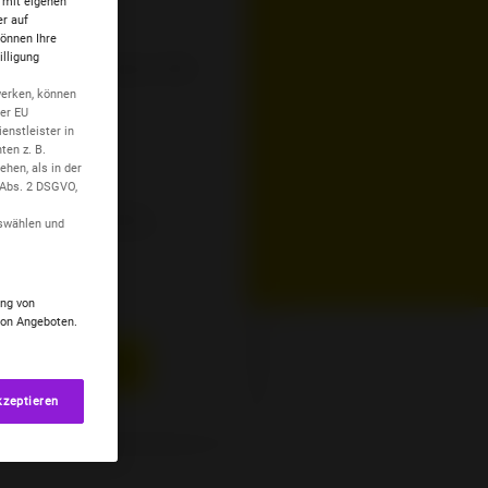
 mit eigenen
er auf
können Ihre
illigung
tzten 5 Ziffern deiner
SIM
-
werken, können
er EU
ienstleister in
ten z. B.
hen, als in der
 Abs. 2 DSGVO,
 mobile-Rufnummer
uswählen und
ung von
von Angeboten.
tivierung starten
kzeptieren