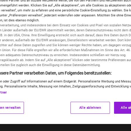
nsere Partner und an soziale Netzwerke weiter, die von den Partnern und Netzwerken auch
engeführt werden. Klicken Sie auf „Alle akzeptieren“, um alle Cookies zu akzeptieren od
 verwalten“, um mehr zu erfahren und eine persönliche Cookie-Einstellung zu wählen. Sie 
 unter „Präferenzen verwalten“, jederzeit widerrufen oder anpassen. Möchten Sie ohne Einw
SIM
/ Die le
, ist dies ebenso möglich.
Nummer
nverarbeitung, und insbesondere bei dem Einsatz von Cookies und Pixel von sozialen Netz
in Länder außerhalb der EU/EWR übermittelt werden, deren Datenschutzniveau nicht dem d
.B. in den USA, China. Ihre Einwilligung erstreckt sich auch darauf, dass Ihre Daten durch D
 anderen, außerhalb der EU/EWR ansässigen, Dienstleistern verarbeitet werden. Dort könn
chter auf diese Daten zugreifen und Sie können weniger Rechte haben, um dagegen vorzuge
 Union. Für diese Fälle ergreifen wir alle erforderlichen Maßnahmen im Sinne des Art. 46
in adäquates Datenschutzniveau zu erreichen. Insbesondere schließen wir hierzu sog.
TEL
/ SIMon
ragsklauseln ab. Indem Sie auf „Alle akzeptieren“ klicken oder bestimmte Präferenzen a
erteilen Sie zugleich auch die Einwilligung in diese Datenübermittlung.
sere Partner verarbeiten Daten, um Folgendes bereitzustellen:
n oder Zugriff auf Informationen auf einem Endgerät. Personalisierte Werbung und Mess
g. Personalisierte Inhalte, Messung von Inhalten, Zielgruppenforschung und Entwicklung 
rtner
Ak
zen verwalten
Alle ablehnen
Alle a