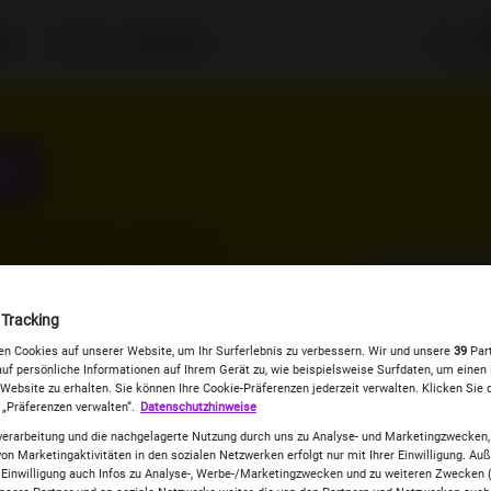
Be
DS
HILFE & SUPPORT
0
ON
ne
SIM-Karte
aktiviert.
Deine
SI
 Tracking
n Cookies auf unserer Website, um Ihr Surferlebnis zu verbessern. Wir und unsere
39
Part
Falls du dei
auf persönliche Informationen auf Ihrem Gerät zu, wie beispielsweise Surfdaten, um einen E
im Einzelhan
Website zu erhalten. Sie können Ihre Cookie-Präferenzen jederzeit verwalten. Klicken Sie 
du die hier i
 „Präferenzen verwalten“.
Datenschutzhinweise
aktivieren. 
erarbeitung und die nachgelagerte Nutzung durch uns zu Analyse- und Marketingzwecken,
Aktivierungs
on Marketingaktivitäten in den sozialen Netzwerken erfolgt nur mit Ihrer Einwilligung. A
r Einwilligung auch Infos zu Analyse-, Werbe-/Marketingzwecken und zu weiteren Zwecken (s
Rückseite dei