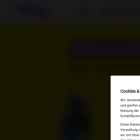
TARIF
SIMON & FRIEN
SIM
bald 
Sauber! Jetzt wird dei
Cookies &
Wir verwende
und greifen 
Nutzung der 
Schaltfläche
Diese Datenv
Verwaltung v
wir mit Ihre