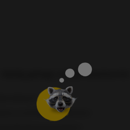
Häufig gefragt, schnell beantwortet
arte
aktivieren?
izieren, um die
SIM-Karte
zu aktivieren?
r die
SIM-Aktivierung
bereithalten?