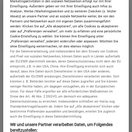
Marketingaktivitäten in den sozialen Netzwerken erfolgt nur mit Ihrer
Einwilligung. Außerdem geben wir mit Ihrer Einwilligung auch Infos zu
Analyse-, Werbe-/Marketingzwecken und zu weiteren Zwecken (s. letzter
Produktinformationsblätter
Absatz) an unsere Partner und an soziale Netzwerke weiter, die von den
Partnern und Netzwerken auch mit eigenen Daten zusammengeführt
werden. Klicken Sie auf „Alle akzeptieren“, um alle Cookies zu akzeptieren
oder auf „Präferenzen verwalten“, um mehr zu erfahren und eine persönliche
Produktinformationsblatt SIMon mobile flex
Cookie-Einstellung zu wählen. Sie können Ihre Einwilligung unter
„Präferenzen verwalten“, jederzeit widerrufen oder anpassen. Möchten Sie
ohne Einwilligung weitermachen, ist dies ebenso möglich.
Für die Datenverarbeitung, und insbesondere bei dem Einsatz von Cookies
und Pixel von sozialen Netzwerken, können Daten auch in Länder außerhalb
der EU/EWR übermittelt werden, deren Datenschutzniveau nicht dem der EU
entspricht, z.B. in den USA, China. Ihre Einwilligung erstreckt sich auch
darauf, dass Ihre Daten durch Dienstleister in den USA oder anderen,
außerhalb der EU/EWR ansässigen, Dienstleistern verarbeitet werden. Dort
könnten z. B. Behörden leichter auf diese Daten zugreifen und Sie können
weniger Rechte haben, um dagegen vorzugehen, als in der Europäischen
Download
AGB
31.10.2025
Union. Für diese Fälle ergreifen wir alle erforderlichen Maßnahmen im
Sinne des Art. 46 Abs. 2 DSGVO, um dennoch ein adäquates
Download Datenschutzhinweise für
Datenschutzniveau zu erreichen. Insbesondere schließen wir hierzu sog.
17.06.2021
Standardvertragsklauseln ab. Indem Sie auf „Alle akzeptieren“ klicken oder
die App
bestimmte Präferenzen auswählen und bestätigen, erteilen Sie zugleich
auch die Einwilligung in diese Datenübermittlung.
Download Informationsblatt zu
23.11.2021
Wir und unsere Partner verarbeiten Daten, um Folgendes
Internet­zugangsdiensten
bereitzustellen: