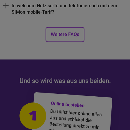
In welchem Netz surfe und telefoniere ich mit dem
SIMon mobile-Tarif?
Weitere
FAQs
Und so wird was aus uns beiden.
Du fragst dich, wie eine Bestellung bei SIMon mobile abläuft? 
Online bestellen
1
Du füllst hier online alles
aus und schickst die
Bestellung direkt zu mir