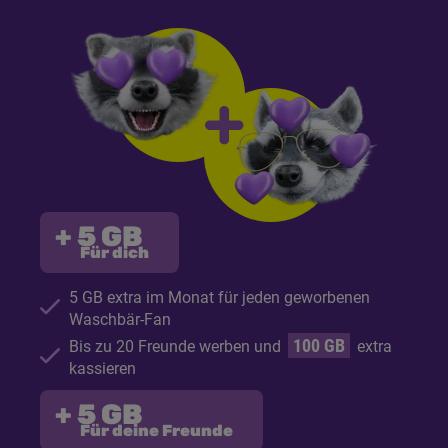
+ 5
GB
Für dich
5
GB
extra im Monat für jeden geworbenen
Waschbär-Fan
100
GB
Bis zu 20 Freunde werben und
extra
kassieren
+ 5
GB
Für deine Freunde