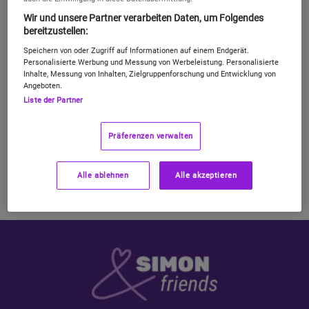
Freund:innen, Familie, Waschbären und
Wir und unsere Partner verarbeiten Daten, um Folgendes
Kolleg:innen ohne Ende vollquatschen und
bereitzustellen:
zutexten. Natürlich in alle deutschen Netze
Speichern von oder Zugriff auf Informationen auf einem Endgerät.
und im Top
LTE
- und
5G-Netz
mit unserer
Personalisierte Werbung und Messung von Werbeleistung. Personalisierte
Flat
Inhalte, Messung von Inhalten, Zielgruppenforschung und Entwicklung von
Angeboten.
Liste der Partner
Präferenzen verwalten
Alle ablehnen
Alle akzeptieren
Du willst wissen, was ihr abstauben könnt? Hier erklären wir 