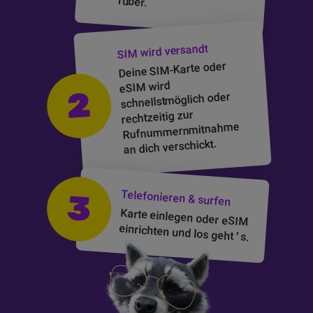
rüber.
wird versandt
SIM
oder
SIM-Karte
Deine
wird
eSIM
2
schnellstmöglich oder
rechtzeitig zur
Rufnummernmitnahme
an dich verschickt.
Telefonieren & surfen
3
Karte einlegen oder
eSIM
einrichten und los geht
’
s.