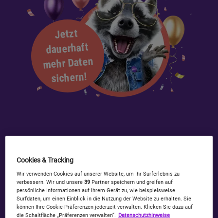
Jetzt
dauerhaft
mehr Daten
sichern!
Cookies & Tracking
Wir verwenden Cookies auf unserer Website, um Ihr Surferlebnis zu
Simon in Action – Mein neuester TV-Spot
verbessern. Wir und unsere
39
Partner speichern und greifen auf
persönliche Informationen auf Ihrem Gerät zu, wie beispielsweise
In diesem Video ist der aktuel
Surfdaten, um einen Einblick in die Nutzung der Website zu erhalten. Sie
können Ihre Cookie-Präferenzen jederzeit verwalten. Klicken Sie dazu auf
die Schaltfläche „Präferenzen verwalten“.
Datenschutzhinweise