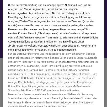
Diese Datenverarbeitung und die nachgelagerte Nutzung durch uns zu
Analyse- und Marketingzwecken, sowie zur Verwaltung von
Marketingaktivitäten in den sozialen Netzwerken erfolgt nur mit Ihrer
Einwilligung. Außerdem geben wir mit Ihrer Einwilligung auch Infos zu
Analyse-, Werbe-/Marketingzwecken und zu weiteren Zwecken (s. letzter
Absatz) an unsere Partner und an soziale Netzwerke weiter, die von den
Partnern und Netzwerken auch mit eigenen Daten zusammengeführt
werden. Klicken Sie auf „Alle akzeptieren“, um alle Cookies zu akzeptieren
oder auf „Präferenzen verwalten“, um mehr zu erfahren und eine persönliche
Cookie-Einstellung zu wählen. Sie können Ihre Einwilligung unter
„Präferenzen verwalten“, jederzeit widerrufen oder anpassen. Möchten Sie
ohne Einwilligung weitermachen, ist dies ebenso möglich.
Für die Datenverarbeitung, und insbesondere bei dem Einsatz von Cookies
und Pixel von sozialen Netzwerken, können Daten auch in Länder außerhalb
der EU/EWR übermittelt werden, deren Datenschutzniveau nicht dem der EU
Warum zu mir wechseln? Darum.
entspricht, z.B. in den USA, China. Ihre Einwilligung erstreckt sich auch
darauf, dass Ihre Daten durch Dienstleister in den USA oder anderen,
außerhalb der EU/EWR ansässigen, Dienstleistern verarbeitet werden. Dort
Hier erfährst du mehr dazu, war
könnten z. B. Behörden leichter auf diese Daten zugreifen und Sie können
weniger Rechte haben, um dagegen vorzugehen, als in der Europäischen
Union. Für diese Fälle ergreifen wir alle erforderlichen Maßnahmen im
Sinne des Art. 46 Abs. 2 DSGVO, um dennoch ein adäquates
Telefon &
SMS
Allnet-Flat
Datenschutzniveau zu erreichen. Insbesondere schließen wir hierzu sog.
Standardvertragsklauseln ab. Indem Sie auf „Alle akzeptieren“ klicken oder
in alle deutschen Netze
bestimmte Präferenzen auswählen und bestätigen, erteilen Sie zugleich
auch die Einwilligung in diese Datenübermittlung.