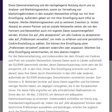
Diese Datenverarbeitung und die nachgelagerte Nutzung durch uns zu
Analyse- und Marketingzwecken, sowie zur Verwaltung von
Marketingaktivitäten in den sozialen Netzwerken erfolgt nur mit Ihrer
Einwilligung. Außerdem geben wir mit Ihrer Einwilligung auch Infos zu
Analyse-, Werbe-/Marketingzwecken und zu weiteren Zwecken (s. letzter
Absatz) an unsere Partner und an soziale Netzwerke weiter, die von den
Partnern und Netzwerken auch mit eigenen Daten zusammengeführt
werden. Klicken Sie auf „Alle akzeptieren“, um alle Cookies zu akzeptieren
oder auf „Präferenzen verwalten“, um mehr zu erfahren und eine persönliche
Cookie-Einstellung zu wählen. Sie können Ihre Einwilligung unter
„Präferenzen verwalten“, jederzeit widerrufen oder anpassen. Möchten Sie
ohne Einwilligung weitermachen, ist dies ebenso möglich.
Für die Datenverarbeitung, und insbesondere bei dem Einsatz von Cookies
und Pixel von sozialen Netzwerken, können Daten auch in Länder außerhalb
der EU/EWR übermittelt werden, deren Datenschutzniveau nicht dem der EU
Warum zu mir wechseln? Darum.
entspricht, z.B. in den USA, China. Ihre Einwilligung erstreckt sich auch
darauf, dass Ihre Daten durch Dienstleister in den USA oder anderen,
außerhalb der EU/EWR ansässigen, Dienstleistern verarbeitet werden. Dort
Hier erfährst du mehr dazu, war
könnten z. B. Behörden leichter auf diese Daten zugreifen und Sie können
weniger Rechte haben, um dagegen vorzugehen, als in der Europäischen
Union. Für diese Fälle ergreifen wir alle erforderlichen Maßnahmen im
Sinne des Art. 46 Abs. 2 DSGVO, um dennoch ein adäquates
Telefon &
SMS
Allnet-Flat
Datenschutzniveau zu erreichen. Insbesondere schließen wir hierzu sog.
Standardvertragsklauseln ab. Indem Sie auf „Alle akzeptieren“ klicken oder
in alle deutschen Netze
bestimmte Präferenzen auswählen und bestätigen, erteilen Sie zugleich
auch die Einwilligung in diese Datenübermittlung.