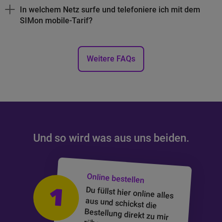
In welchem Netz surfe und telefoniere ich mit dem
SIMon mobile-Tarif?
Weitere
FAQs
Und so wird was aus uns beiden.
Du fragst dich, wie eine Bestellung bei SIMon mobile abläuft? 
Online bestellen
1
Du füllst hier online alles
aus und schickst die
Bestellung direkt zu mir