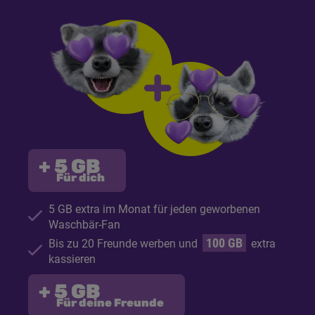
+ 5
GB
Für dich
5
GB
extra im Monat für jeden geworbenen
Waschbär-Fan
100
GB
Bis zu 20 Freunde werben und
extra
kassieren
+ 5
GB
Für deine Freunde