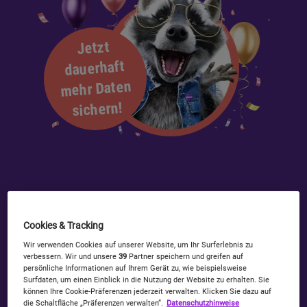
Jetzt
dauerhaft
mehr Daten
sichern!
Cookies & Tracking
Wir verwenden Cookies auf unserer Website, um Ihr Surferlebnis zu
Simon in Action – Mein neuester TV-Spot
verbessern. Wir und unsere
39
Partner speichern und greifen auf
persönliche Informationen auf Ihrem Gerät zu, wie beispielsweise
In diesem Video ist der aktuel
Surfdaten, um einen Einblick in die Nutzung der Website zu erhalten. Sie
können Ihre Cookie-Präferenzen jederzeit verwalten. Klicken Sie dazu auf
die Schaltfläche „Präferenzen verwalten“.
Datenschutzhinweise