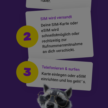
rüber.
wird versandt
SIM
oder
SIM-Karte
Deine
wird
eSIM
2
schnellstmöglich oder
rechtzeitig zur
Rufnummernmitnahme
an dich verschickt.
Telefonieren & surfen
3
Karte einlegen oder
eSIM
einrichten und los geht
’
s.