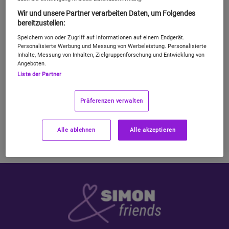
Freund:innen, Familie, Waschbären und
Wir und unsere Partner verarbeiten Daten, um Folgendes
Kolleg:innen ohne Ende vollquatschen und
bereitzustellen:
zutexten. Natürlich in alle deutschen Netze
Speichern von oder Zugriff auf Informationen auf einem Endgerät.
und im Top
LTE
- und
5G-Netz
mit unserer
Personalisierte Werbung und Messung von Werbeleistung. Personalisierte
Flat
Inhalte, Messung von Inhalten, Zielgruppenforschung und Entwicklung von
Angeboten.
Liste der Partner
Präferenzen verwalten
Alle ablehnen
Alle akzeptieren
Du willst wissen, was ihr abstauben könnt? Hier erklären wir 