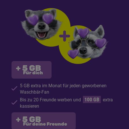
+ 5
GB
Für dich
5
GB
extra im Monat für jeden geworbenen
Waschbär-Fan
100
GB
Bis zu 20 Freunde werben und
extra
kassieren
+ 5
GB
Für deine Freunde