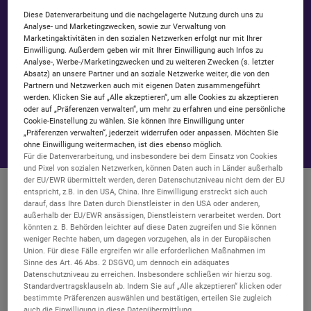
Diese Datenverarbeitung und die nachgelagerte Nutzung durch uns zu
Analyse- und Marketingzwecken, sowie zur Verwaltung von
Marketingaktivitäten in den sozialen Netzwerken erfolgt nur mit Ihrer
Einwilligung. Außerdem geben wir mit Ihrer Einwilligung auch Infos zu
Analyse-, Werbe-/Marketingzwecken und zu weiteren Zwecken (s. letzter
Absatz) an unsere Partner und an soziale Netzwerke weiter, die von den
Partnern und Netzwerken auch mit eigenen Daten zusammengeführt
werden. Klicken Sie auf „Alle akzeptieren“, um alle Cookies zu akzeptieren
oder auf „Präferenzen verwalten“, um mehr zu erfahren und eine persönliche
Cookie-Einstellung zu wählen. Sie können Ihre Einwilligung unter
„Präferenzen verwalten“, jederzeit widerrufen oder anpassen. Möchten Sie
ohne Einwilligung weitermachen, ist dies ebenso möglich.
Für die Datenverarbeitung, und insbesondere bei dem Einsatz von Cookies
und Pixel von sozialen Netzwerken, können Daten auch in Länder außerhalb
der EU/EWR übermittelt werden, deren Datenschutzniveau nicht dem der EU
Warum zu mir wechseln? Darum.
entspricht, z.B. in den USA, China. Ihre Einwilligung erstreckt sich auch
darauf, dass Ihre Daten durch Dienstleister in den USA oder anderen,
außerhalb der EU/EWR ansässigen, Dienstleistern verarbeitet werden. Dort
Hier erfährst du mehr dazu, war
könnten z. B. Behörden leichter auf diese Daten zugreifen und Sie können
weniger Rechte haben, um dagegen vorzugehen, als in der Europäischen
Union. Für diese Fälle ergreifen wir alle erforderlichen Maßnahmen im
Sinne des Art. 46 Abs. 2 DSGVO, um dennoch ein adäquates
Telefon &
SMS
Allnet-Flat
Datenschutzniveau zu erreichen. Insbesondere schließen wir hierzu sog.
Standardvertragsklauseln ab. Indem Sie auf „Alle akzeptieren“ klicken oder
in alle deutschen Netze
bestimmte Präferenzen auswählen und bestätigen, erteilen Sie zugleich
auch die Einwilligung in diese Datenübermittlung.