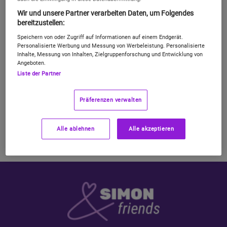
Freund:innen, Familie, Waschbären und
Wir und unsere Partner verarbeiten Daten, um Folgendes
Kolleg:innen ohne Ende vollquatschen und
bereitzustellen:
zutexten. Natürlich in alle deutschen Netze
Speichern von oder Zugriff auf Informationen auf einem Endgerät.
und im Top
LTE
- und
5G-Netz
mit unserer
Personalisierte Werbung und Messung von Werbeleistung. Personalisierte
Flat
Inhalte, Messung von Inhalten, Zielgruppenforschung und Entwicklung von
Angeboten.
Liste der Partner
Präferenzen verwalten
Alle ablehnen
Alle akzeptieren
Du willst wissen, was ihr abstauben könnt? Hier erklären wir 