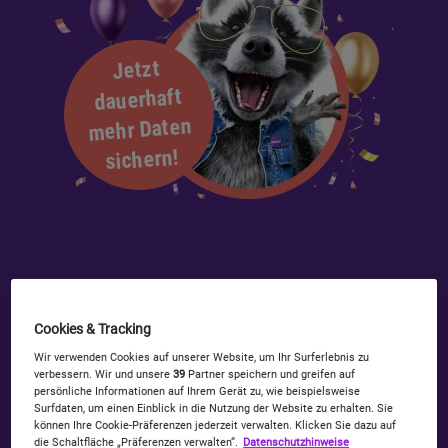
Jetzt
dauerhaft
mehr Daten
sichern!
Cookies & Tracking
Wir verwenden Cookies auf unserer Website, um Ihr Surferlebnis zu
Simon in Action – Mein neuester TV-Spot
verbessern. Wir und unsere
39
Partner speichern und greifen auf
persönliche Informationen auf Ihrem Gerät zu, wie beispielsweise
In diesem Video ist der aktuel
Surfdaten, um einen Einblick in die Nutzung der Website zu erhalten. Sie
können Ihre Cookie-Präferenzen jederzeit verwalten. Klicken Sie dazu auf
die Schaltfläche „Präferenzen verwalten“.
Datenschutzhinweise