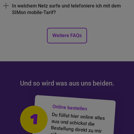
In welchem Netz surfe und telefoniere ich mit dem
SIMon mobile-Tarif?
Weitere
FAQs
Und so wird was aus uns beiden.
Du fragst dich, wie eine Bestellung bei SIMon mobile abläuft? 
Online bestellen
1
Du füllst hier online alles
aus und schickst die
Bestellung direkt zu mir