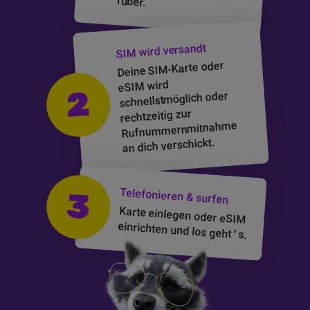
rüber.
wird versandt
SIM
oder
SIM-Karte
Deine
wird
eSIM
2
schnellstmöglich oder
rechtzeitig zur
Rufnummernmitnahme
an dich verschickt.
Telefonieren & surfen
3
Karte einlegen oder
eSIM
einrichten und los geht
’
s.